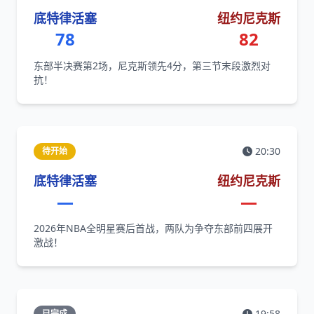
底特律活塞
纽约尼克斯
78
82
东部半决赛第2场，尼克斯领先4分，第三节末段激烈对
抗！
20:30
待开始
底特律活塞
纽约尼克斯
—
—
2026年NBA全明星赛后首战，两队为争夺东部前四展开
激战！
19:58
已完成