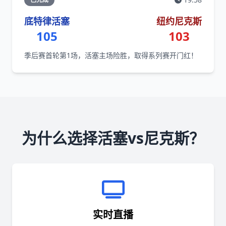
底特律活塞
纽约尼克斯
105
103
季后赛首轮第1场，活塞主场险胜，取得系列赛开门红！
为什么选择活塞vs尼克斯？
实时直播