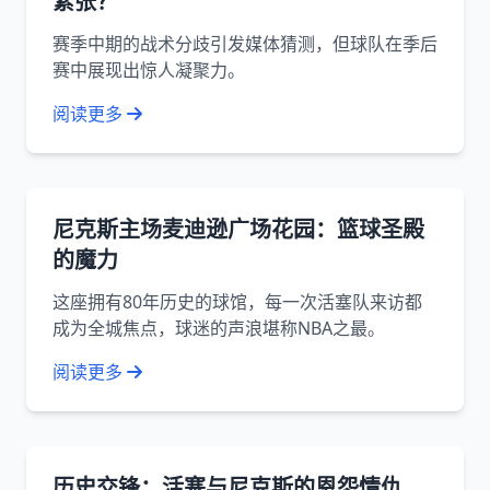
紧张？
赛季中期的战术分歧引发媒体猜测，但球队在季后
赛中展现出惊人凝聚力。
阅读更多
尼克斯主场麦迪逊广场花园：篮球圣殿
的魔力
这座拥有80年历史的球馆，每一次活塞队来访都
成为全城焦点，球迷的声浪堪称NBA之最。
阅读更多
历史交锋：活塞与尼克斯的恩怨情仇